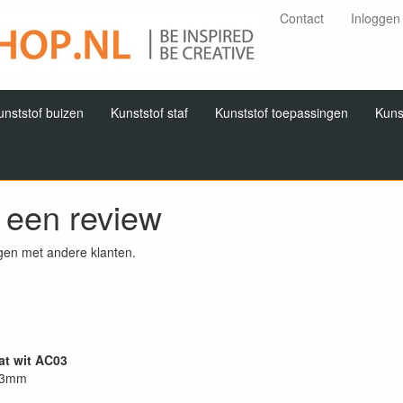
Contact
Inloggen
unststof buizen
Kunststof staf
Kunststof toepassingen
Kuns
f een review
gen met andere klanten.
at wit AC03
x 3mm