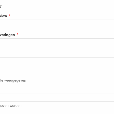
☆
eview
rvaringen
ite weergegeven
egeven worden