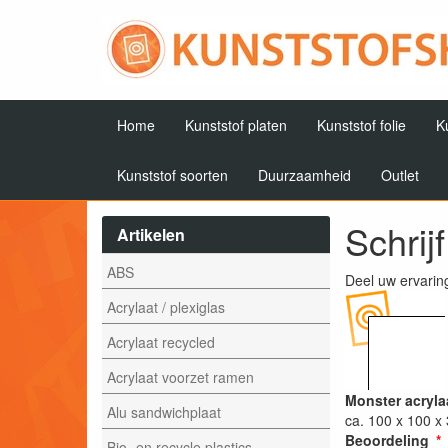
Home
Kunststof platen
Kunststof folie
K
Kunststof soorten
Duurzaamheid
Outlet
Schrij
Artikelen
ABS
Deel uw ervarin
Acrylaat / plexiglas
Acrylaat recycled
Acrylaat voorzet ramen
Monster acryla
Alu sandwichplaat
ca. 100 x 100 
Beoordeling
Bio- en recycle plastics