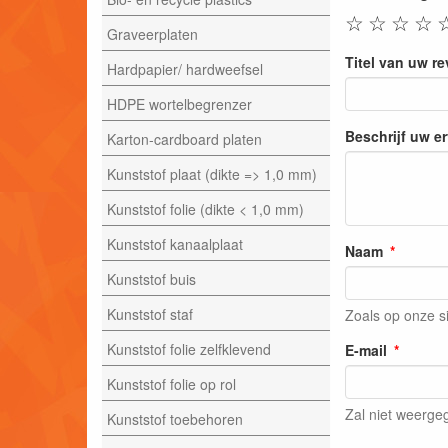
☆
☆
☆
☆
Graveerplaten
Titel van uw r
Hardpapier/ hardweefsel
HDPE wortelbegrenzer
Beschrijf uw e
Karton-cardboard platen
Kunststof plaat (dikte => 1,0 mm)
Kunststof folie (dikte < 1,0 mm)
Kunststof kanaalplaat
Naam
Kunststof buis
Kunststof staf
Zoals op onze s
Kunststof folie zelfklevend
E-mail
Kunststof folie op rol
Zal niet weerg
Kunststof toebehoren