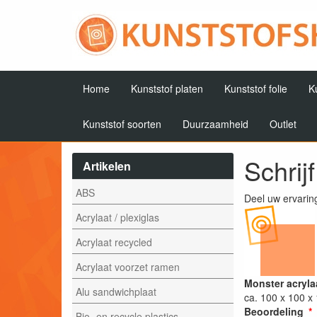
Home
Kunststof platen
Kunststof folie
K
Kunststof soorten
Duurzaamheid
Outlet
Schrij
Artikelen
ABS
Deel uw ervarin
Acrylaat / plexiglas
Acrylaat recycled
Acrylaat voorzet ramen
Monster acryla
Alu sandwichplaat
ca. 100 x 100 
Beoordeling
Bio- en recycle plastics