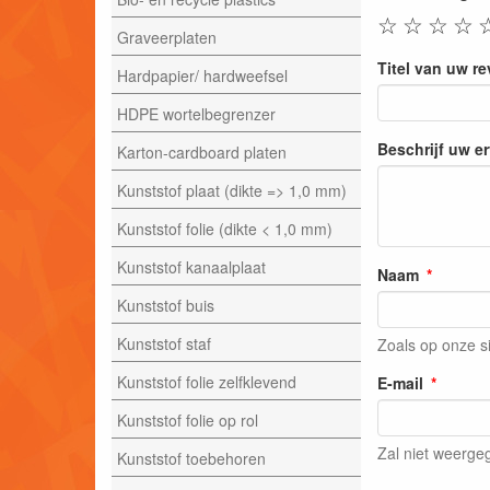
☆
☆
☆
☆
Graveerplaten
Titel van uw r
Hardpapier/ hardweefsel
HDPE wortelbegrenzer
Beschrijf uw e
Karton-cardboard platen
Kunststof plaat (dikte => 1,0 mm)
Kunststof folie (dikte < 1,0 mm)
Kunststof kanaalplaat
Naam
Kunststof buis
Kunststof staf
Zoals op onze s
Kunststof folie zelfklevend
E-mail
Kunststof folie op rol
Zal niet weerg
Kunststof toebehoren