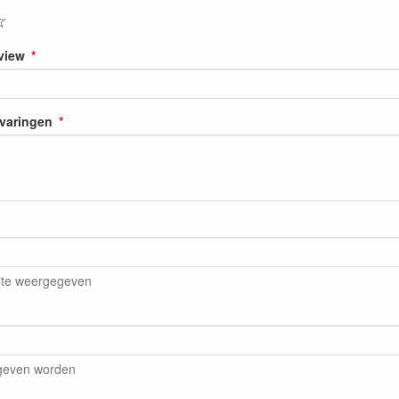
☆
eview
rvaringen
ite weergegeven
egeven worden