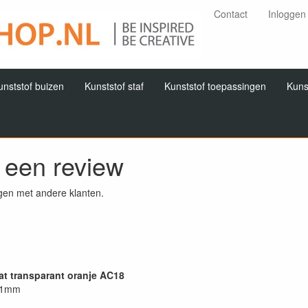
Contact
Inloggen
unststof buizen
Kunststof staf
Kunststof toepassingen
Kuns
f een review
gen met andere klanten.
at transparant oranje AC18
x 1mm