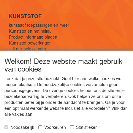
KUNSTSTOF
kunststof toepassingen en meer
Kunststof en het milieu
Product informatie bladen
Kunststof bewerkingen
1,5 mtr oplossingen
Kunststof soorten uitleg
Welkom! Deze website maakt gebruik
van cookies
SOCIALE MEDIA
Leuk dat je onze site bezoekt. Geef hier aan welke cookies we
mogen plaatsen. De noodzakelijke cookies verzamelen geen
persoonsgegevens. De overige cookies helpen ons de site en je
bezoekerservaring te verbeteren. Ook helpen ze ons om onze
producten beter bij je onder de aandacht te brengen. Ga je voor
een optimaal werkende website inclusief alle voordelen? Vink dan
De webshop voor kunststof platen, folies, buizen
alle vakjes aan!
en staf materiaal.
Kunststof bewerkingen, productontwerp en
Noodzakelijk
Voorkeuren
Statistieken
duurzame oplossingen.