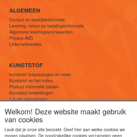
ALGEMEEN
Contact en bedrijfsinformatie
Levering, retour en betalingsinformatie
Algemene leveringsvoorwaarden
Privacy-AVG
Links/referenties
KUNSTSTOF
kunststof toepassingen en meer
Kunststof en het milieu
Product informatie bladen
Kunststof bewerkingen
1,5 mtr oplossingen
Kunststof soorten uitleg
Welkom! Deze website maakt gebruik
van cookies
SOCIALE MEDIA
Leuk dat je onze site bezoekt. Geef hier aan welke cookies we
mogen plaatsen. De noodzakelijke cookies verzamelen geen