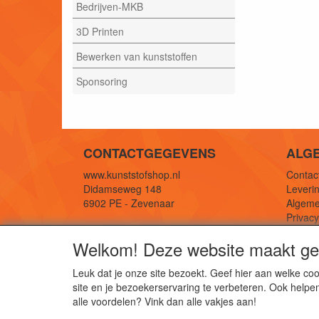
Bedrijven-MKB
3D Printen
Bewerken van kunststoffen
Sponsoring
CONTACTGEGEVENS
ALG
www.kunststofshop.nl
Contact
Didamseweg 148
Leverin
6902 PE - Zevenaar
Algeme
Privac
E-mail: info@kunststofshop.nl
Links/r
Welkom! Deze website maakt geb
Telefoon: +31 (0) 316 241 994
Leuk dat je onze site bezoekt. Geef hier aan welke 
site en je bezoekerservaring te verbeteren. Ook helpe
De 
alle voordelen? Vink dan alle vakjes aan!
Kun