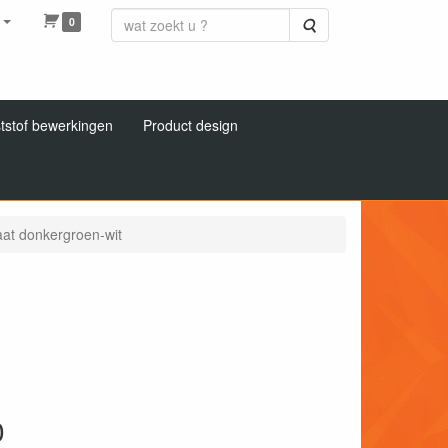
0
Zoeken
tstof bewerkingen
Product design
at donkergroen-wit
0