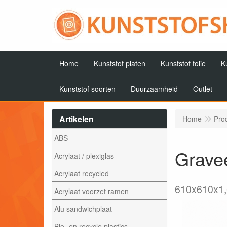
Home
Kunststof platen
Kunststof folie
K
Kunststof soorten
Duurzaamheid
Outlet
Artikelen
Home
Pro
ABS
Gravee
Acrylaat / plexiglas
Acrylaat recycled
610x610x1
Acrylaat voorzet ramen
Alu sandwichplaat
Bio- en recycle plastics