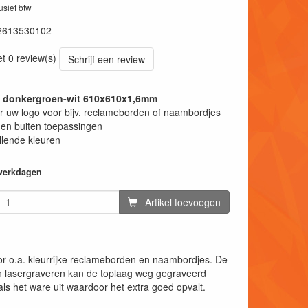
lusief btw
2613530102
et 0 review(s)
Schrijf een review
t donkergroen-wit 610x610x1,6mm
 uw logo voor bijv. reclameborden of naambordjes
en buiten toepassingen
llende kleuren
 werkdagen
Artikel toevoegen
or o.a. kleurrijke reclameborden en naambordjes. De
an lasergraveren kan de toplaag weg gegraveerd
ls het ware uit waardoor het extra goed opvalt.