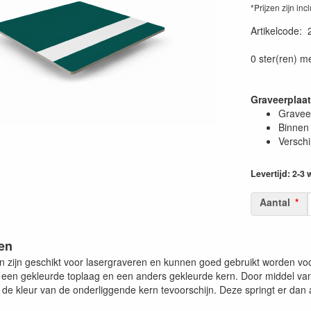
*Prijzen zijn inc
Artikelcode
:
0 ster(ren) m
Graveerplaa
Graveer
Binnen 
Verschi
Levertijd: 2-3
Aantal
en
n zijn geschikt voor lasergraveren en kunnen goed gebruikt worden vo
it een gekleurde toplaag en een anders gekleurde kern. Door middel v
de kleur van de onderliggende kern tevoorschijn. Deze springt er dan a