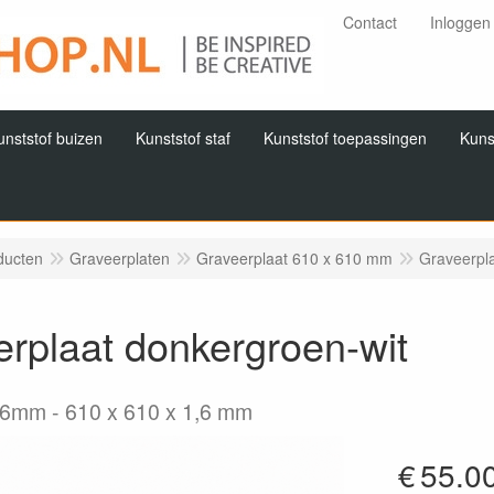
Contact
Inloggen
unststof buizen
Kunststof staf
Kunststof toepassingen
Kuns
ducten
Graveerplaten
Graveerplaat 610 x 610 mm
Graveerpla
rplaat donkergroen-wit
,6mm
610 x 610 x 1,6 mm
€
55.0