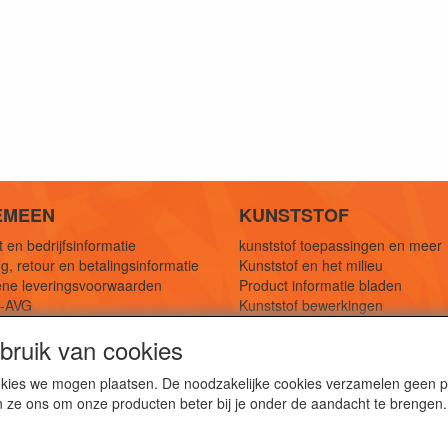
EMEEN
KUNSTSTOF
 en bedrijfsinformatie
kunststof toepassingen en meer
g, retour en betalingsinformatie
Kunststof en het milieu
ne leveringsvoorwaarden
Product informatie bladen
y-AVG
Kunststof bewerkingen
eferenties
1,5 mtr oplossingen
ruik van cookies
Kunststof soorten uitleg
cookies we mogen plaatsen. De noodzakelijke cookies verzamelen geen
n ze ons om onze producten beter bij je onder de aandacht te brengen.
webshop voor kunststof platen, folies, buizen en staf materi
ststof bewerkingen, productontwerp en duurzame oplossin