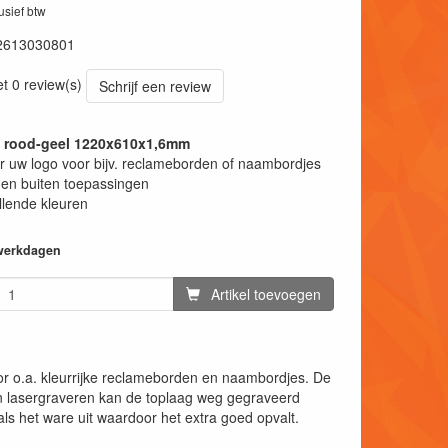
lusief btw
2613030801
et 0 review(s)
Schrijf een review
t rood-geel 1220x610x1,6mm
 uw logo voor bijv. reclameborden of naambordjes
en buiten toepassingen
llende kleuren
 werkdagen
Artikel toevoegen
or o.a. kleurrijke reclameborden en naambordjes. De
an lasergraveren kan de toplaag weg gegraveerd
ls het ware uit waardoor het extra goed opvalt.