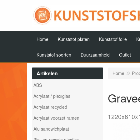
Home
Kunststof platen
Kunststof folie
K
Kunststof soorten
Duurzaamheid
Outlet
Artikelen
Home
Pro
ABS
Gravee
Acrylaat / plexiglas
Acrylaat recycled
1220x610x
Acrylaat voorzet ramen
Alu sandwichplaat
Bio- en recycle plastics