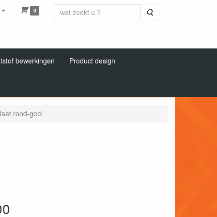
0
Zoeken
tstof bewerkingen
Product design
laat rood-geel
00