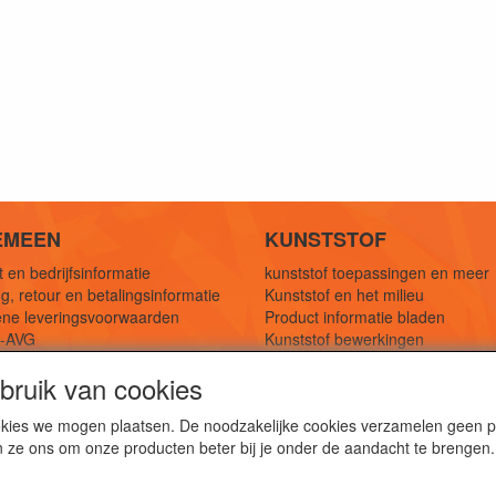
EMEEN
KUNSTSTOF
 en bedrijfsinformatie
kunststof toepassingen en meer
g, retour en betalingsinformatie
Kunststof en het milieu
ne leveringsvoorwaarden
Product informatie bladen
y-AVG
Kunststof bewerkingen
eferenties
1,5 mtr oplossingen
ruik van cookies
Kunststof soorten uitleg
cookies we mogen plaatsen. De noodzakelijke cookies verzamelen geen
n ze ons om onze producten beter bij je onder de aandacht te brengen.
webshop voor kunststof platen, folies, buizen en staf materi
ststof bewerkingen, productontwerp en duurzame oplossin