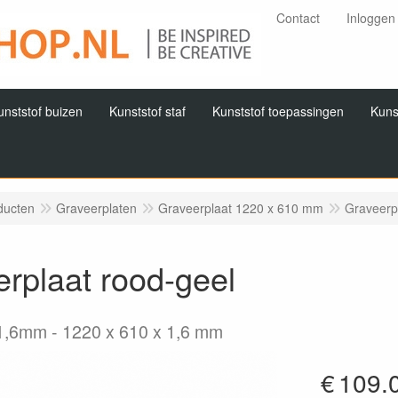
Contact
Inloggen
unststof buizen
Kunststof staf
Kunststof toepassingen
Kuns
ducten
Graveerplaten
Graveerplaat 1220 x 610 mm
Graveerp
rplaat rood-geel
1,6mm
1220 x 610 x 1,6 mm
€
109.