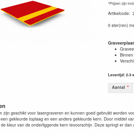
*Prijzen zijn inc
Artikelcode
:
0 ster(ren) m
Graveerplaa
Graveer
Binnen 
Verschi
Levertijd: 2-3
Aantal
en
n zijn geschikt voor lasergraveren en kunnen goed gebruikt worden vo
it een gekleurde toplaag en een anders gekleurde kern. Door middel v
de kleur van de onderliggende kern tevoorschijn. Deze springt er dan a