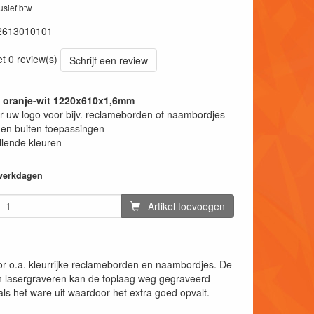
lusief btw
2613010101
et 0 review(s)
Schrijf een review
t oranje-wit 1220x610x1,6mm
 uw logo voor bijv. reclameborden of naambordjes
en buiten toepassingen
llende kleuren
 werkdagen
Artikel toevoegen
or o.a. kleurrijke reclameborden en naambordjes. De
an lasergraveren kan de toplaag weg gegraveerd
ls het ware uit waardoor het extra goed opvalt.