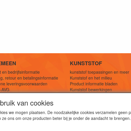
EMEEN
KUNSTSTOF
 en bedrijfsinformatie
kunststof toepassingen en meer
g, retour en betalingsinformatie
Kunststof en het milieu
ne leveringsvoorwaarden
Product informatie bladen
y-AVG
Kunststof bewerkingen
eferenties
1,5 mtr oplossingen
ruik van cookies
Kunststof soorten uitleg
cookies we mogen plaatsen. De noodzakelijke cookies verzamelen geen
n ze ons om onze producten beter bij je onder de aandacht te brengen.
webshop voor kunststof platen, folies, buizen en staf materi
ststof bewerkingen, productontwerp en duurzame oplossin