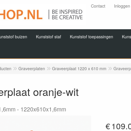
Contact
Inloggen
unststof buizen
Kunststof staf
Kunststof toepassingen
Kuns
ducten
Graveerplaten
Graveerplaat 1220 x 610 mm
Graveerpl
rplaat oranje-wit
1,6mm
1220x610x1,6mm
€
109.