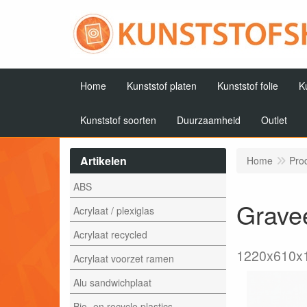
Home
Kunststof platen
Kunststof folie
K
Kunststof soorten
Duurzaamheid
Outlet
Artikelen
Home
Pro
ABS
Gravee
Acrylaat / plexiglas
Acrylaat recycled
1220x610x
Acrylaat voorzet ramen
Alu sandwichplaat
Bio- en recycle plastics