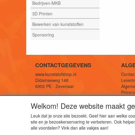
Bedrijven-MKB
3D Printen
Bewerken van kunststoffen
Sponsoring
CONTACTGEGEVENS
ALG
www.kunststofshop.nl
Contact
Didamseweg 148
Leverin
6902 PE - Zevenaar
Algeme
Privac
E-mail: info@kunststofshop.nl
Links/r
Welkom! Deze website maakt geb
Telefoon: +31 (0) 316 241 994
Leuk dat je onze site bezoekt. Geef hier aan welke 
site en je bezoekerservaring te verbeteren. Ook helpe
De 
alle voordelen? Vink dan alle vakjes aan!
Kun