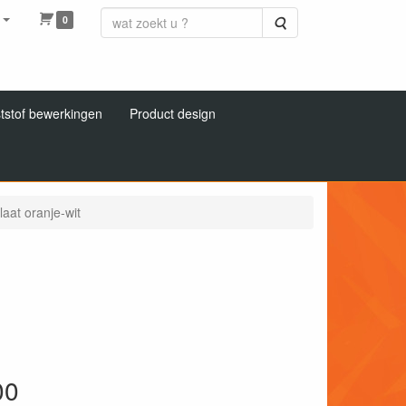
0
Zoeken
tstof bewerkingen
Product design
aat oranje-wit
00