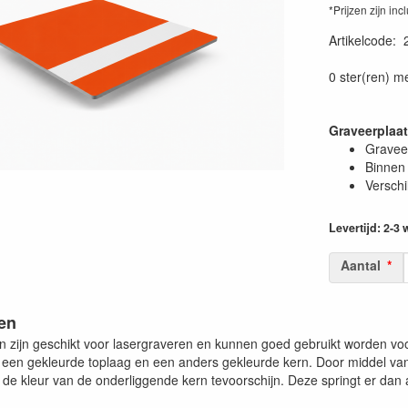
*Prijzen zijn inc
Artikelcode
:
0 ster(ren) m
Graveerplaa
Graveer
Binnen 
Verschi
Levertijd: 2-3
Aantal
en
n zijn geschikt voor lasergraveren en kunnen goed gebruikt worden vo
it een gekleurde toplaag en een anders gekleurde kern. Door middel v
de kleur van de onderliggende kern tevoorschijn. Deze springt er dan a