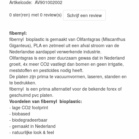
Artikelcode
:
AV901002002
0 ster(ren) met 0 review(s)
Schrijf een review
fibernyl:
fibernyl bioplastic is gemaakt van Olifantsgras (Miscanthus
Giganteus), PLA en zetmeel uit een afval stroom van de
Nederlandse aardappel verwerkende industrie.
Olifantsgras is een zeer duurzaam gewas dat in Nederland
groeit, 4x meer CO2 vastlegt dan bomen en geen irrigatie,
meststoffen en pesticides nodig heeft.
De platen zijn prima te vacuumvormen, laseren, standen en
te bedrukken.
fibernyl is een prima alternatief voor de bekende forex of
geschuimd pvc platen.
Voordelen van fibernyl bioplastic:
- lage CO2 footprint
- biobased
- biodegradeerbaar
- gemaakt in Nederland
- natuurlijke look & feel