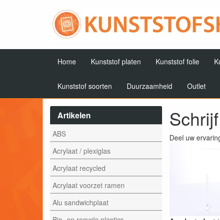
Home
Kunststof platen
Kunststof folie
K
Kunststof soorten
Duurzaamheid
Outlet
Schrij
Artikelen
ABS
Deel uw ervarin
Acrylaat / plexiglas
Acrylaat recycled
Acrylaat voorzet ramen
Alu sandwichplaat
Bio- en recycle plastics