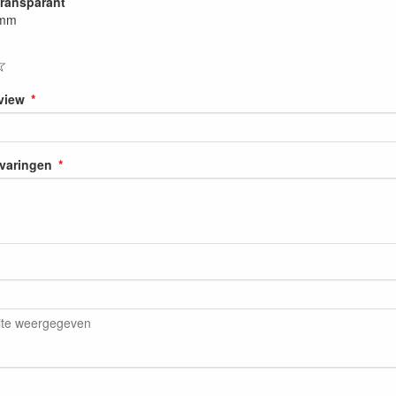
transparant
 mm
☆
eview
rvaringen
ite weergegeven