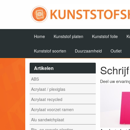
Home
Kunststof platen
Kunststof folie
K
Kunststof soorten
Duurzaamheid
Outlet
Schrij
Artikelen
ABS
Deel uw ervarin
Acrylaat / plexiglas
Acrylaat recycled
Acrylaat voorzet ramen
Alu sandwichplaat
Bio- en recycle plastics