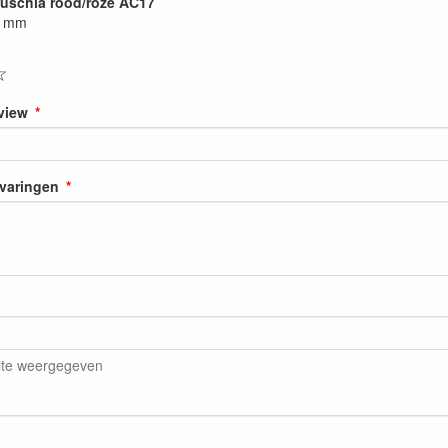
 fuschia rood/roze AC17
3 mm
☆
eview
rvaringen
ite weergegeven