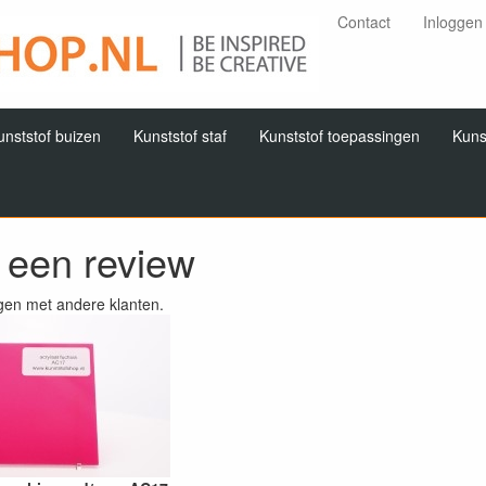
Contact
Inloggen
unststof buizen
Kunststof staf
Kunststof toepassingen
Kuns
f een review
gen met andere klanten.