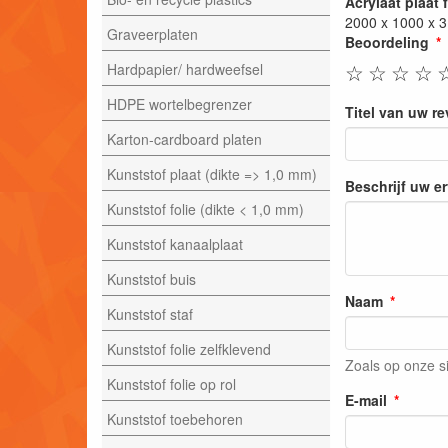
Acrylaat plaat
2000 x 1000 x 
Graveerplaten
Beoordeling
☆
☆
☆
☆
Hardpapier/ hardweefsel
HDPE wortelbegrenzer
Titel van uw r
Karton-cardboard platen
Kunststof plaat (dikte => 1,0 mm)
Beschrijf uw e
Kunststof folie (dikte < 1,0 mm)
Kunststof kanaalplaat
Kunststof buis
Naam
Kunststof staf
Kunststof folie zelfklevend
Zoals op onze s
Kunststof folie op rol
E-mail
Kunststof toebehoren