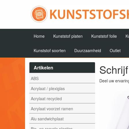
Home
Kunststof platen
Kunststof folie
K
Kunststof soorten
Duurzaamheid
Outlet
Schrij
Artikelen
ABS
Deel uw ervarin
Acrylaat / plexiglas
Acrylaat recycled
Acrylaat voorzet ramen
Alu sandwichplaat
Bio- en recycle plastics