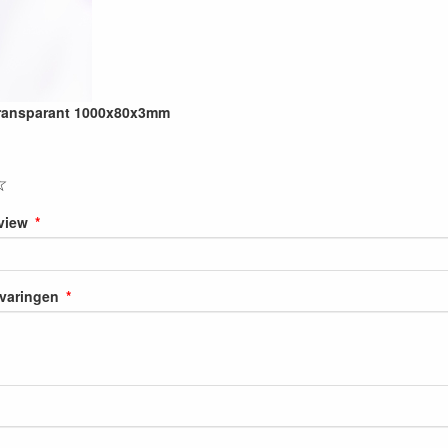
 transparant 1000x80x3mm
☆
eview
rvaringen