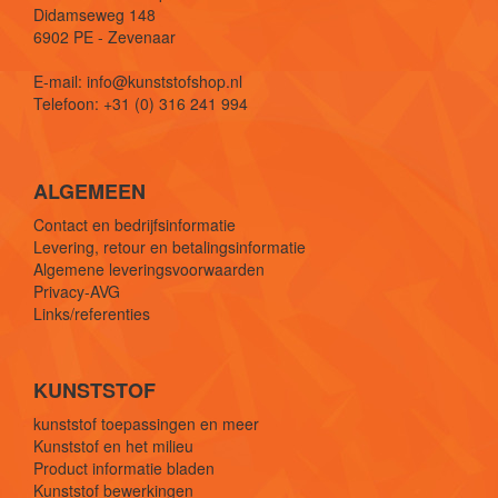
Didamseweg 148
6902 PE - Zevenaar
E-mail: info@kunststofshop.nl
Telefoon: +31 (0) 316 241 994
ALGEMEEN
Contact en bedrijfsinformatie
Levering, retour en betalingsinformatie
Algemene leveringsvoorwaarden
Privacy-AVG
Links/referenties
KUNSTSTOF
kunststof toepassingen en meer
Kunststof en het milieu
Product informatie bladen
Kunststof bewerkingen