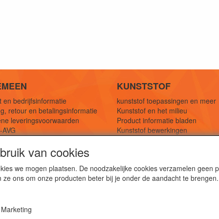
EMEEN
KUNSTSTOF
 en bedrijfsinformatie
kunststof toepassingen en meer
g, retour en betalingsinformatie
Kunststof en het milieu
ne leveringsvoorwaarden
Product informatie bladen
y-AVG
Kunststof bewerkingen
eferenties
1,5 mtr oplossingen
ruik van cookies
Kunststof soorten uitleg
cookies we mogen plaatsen. De noodzakelijke cookies verzamelen geen
n ze ons om onze producten beter bij je onder de aandacht te brengen.
webshop voor kunststof platen, folies, buizen en staf materi
ststof bewerkingen, productontwerp en duurzame oplossin
Marketing