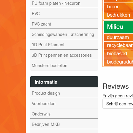
PU foam platen / Necuron
PVC
PVC zacht
Scheidingswanden - afscherming
3D Print Filament
3D Print pennen en accessoires
Monsters bestellen
informatie
Reviews
Product design
Er zijn geen rev
Voorbeelden
Schrijf een re
Onderwijs
Bedrijven-MKB