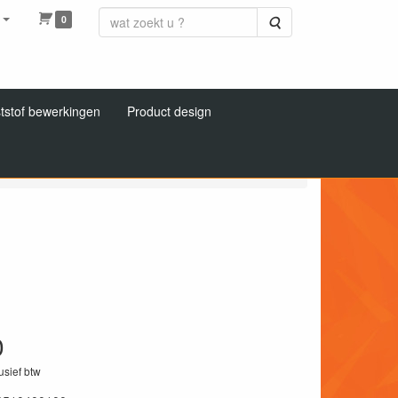
0
Zoeken
tstof bewerkingen
Product design
0
lusief btw