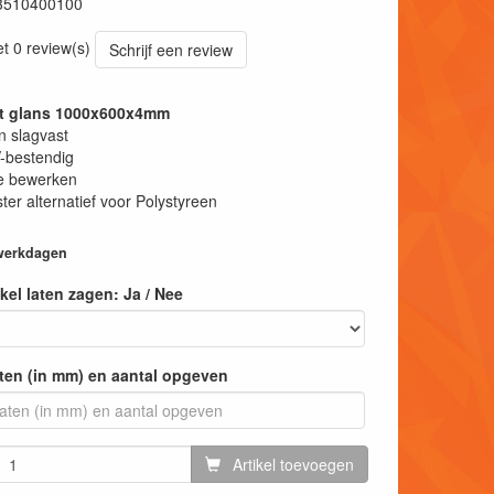
3510400100
et 0 review(s)
Schrijf een review
it glans 1000x600x4mm
n slagvast
-bestendig
e bewerken
ter alternatief voor Polystyreen
 werkdagen
tikel laten zagen: Ja / Nee
ten (in mm) en aantal opgeven
Artikel toevoegen