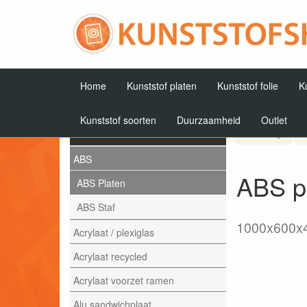
Home
Kunststof platen
Kunststof folie
K
Kunststof soorten
Duurzaamheid
Outlet
Artikelen
Terug
ABS
ABS pl
ABS Platen
ABS Staf
1000x600
Acrylaat / plexiglas
Acrylaat recycled
Acrylaat voorzet ramen
Alu sandwichplaat