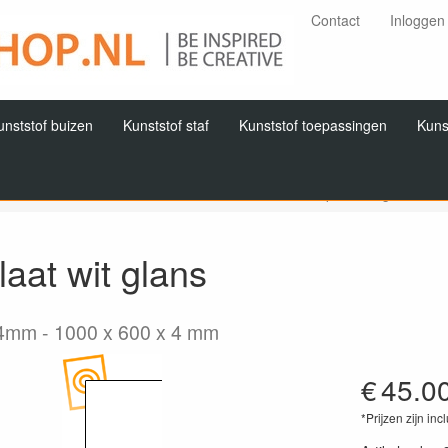
Contact
Inloggen
unststof buizen
Kunststof staf
Kunststof toepassingen
Kuns
Home
Producten
ABS
ABS Platen
ABS plaat wit glans
aat wit glans
x4mm
1000 x 600 x 4 mm
€
45.0
*Prijzen zijn inc