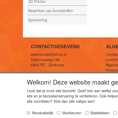
3D Printen
Bewerken van kunststoffen
Sponsoring
CONTACTGEGEVENS
ALG
www.kunststofshop.nl
Contact
Didamseweg 148
Leverin
6902 PE - Zevenaar
Algeme
Privac
E-mail: info@kunststofshop.nl
Links/r
Welkom! Deze website maakt geb
Telefoon: +31 (0) 316 241 994
Leuk dat je onze site bezoekt. Geef hier aan welke 
site en je bezoekerservaring te verbeteren. Ook helpe
De 
alle voordelen? Vink dan alle vakjes aan!
Kun
Noodzakelijk
Voorkeuren
Statistieken