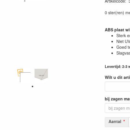
Artikelcode
:
0 ster(ren) m
ABS plaat w
Sterk e
Niet UV
Goed t
Slagvas
Levertijd: 2-3
Wilt u dit ar
bij zagen ma
Aantal