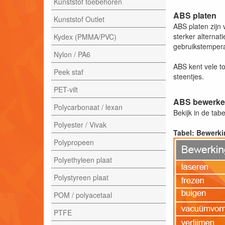
Kunststof toebehoren
ABS platen
Kunststof Outlet
ABS platen zijn
sterker alternat
Kydex (PMMA/PVC)
gebruikstempera
Nylon / PA6
ABS kent vele t
Peek staf
steentjes.
PET-vilt
ABS bewerken
Polycarbonaat / lexan
Bekijk in de ta
Polyester / Vivak
Tabel: Bewerk
Polypropeen
Polyethyleen plaat
Polystyreen plaat
POM / polyacetaal
PTFE