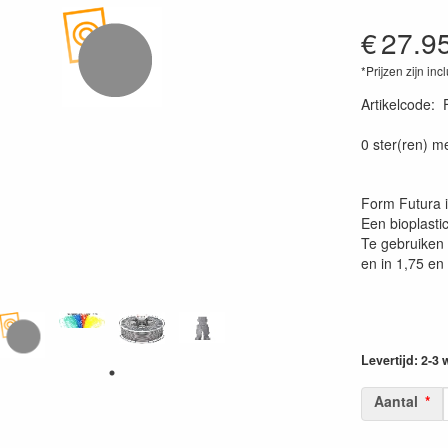
€
27.9
*Prijzen zijn inc
Artikelcode
:
0 ster(ren) m
Form Futura i
Een bioplastic
Te gebruiken 
en in 1,75 en
Levertijd: 2-3
Aantal