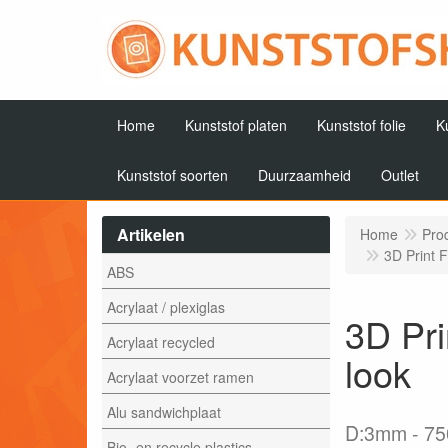
Home
Kunststof platen
Kunststof folie
K
Kunststof soorten
Duurzaamheid
Outlet
Artikelen
Home
Pro
3D Print F
ABS
Acrylaat / plexiglas
3D Pri
Acrylaat recycled
look
Acrylaat voorzet ramen
Alu sandwichplaat
D:3mm
75
Bio- en recycle plastics