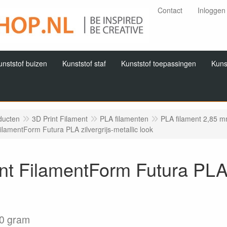
Contact
Inloggen
unststof buizen
Kunststof staf
Kunststof toepassingen
Kuns
ducten
3D Print Filament
PLA filamenten
PLA filament 2,85 
ilamentForm Futura PLA zilvergrijs-metallic look
nt FilamentForm Futura PLA z
0 gram