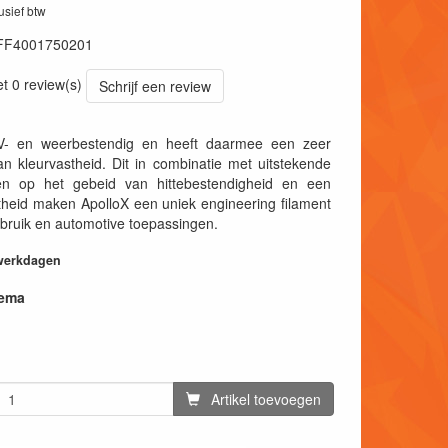
lusief btw
FF4001750201
et 0 review(s)
Schrijf een review
UV- en weerbestendig en heeft daarmee een zeer
n kleurvastheid. Dit in combinatie met uitstekende
en op het gebeid van hittebestendigheid en een
theid maken ApolloX een uniek engineering filament
bruik en automotive toepassingen.
 werkdagen
hema
Artikel toevoegen