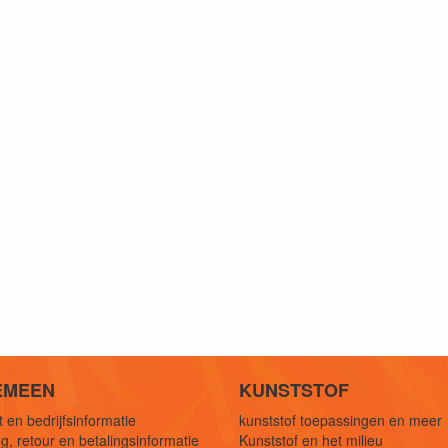
EMEEN
KUNSTSTOF
 en bedrijfsinformatie
kunststof toepassingen en meer
g, retour en betalingsinformatie
Kunststof en het milieu