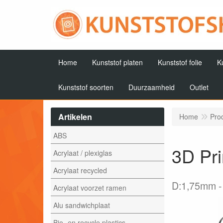
Home
Kunststof platen
Kunststof folie
K
Kunststof soorten
Duurzaamheid
Outlet
Artikelen
Home
Pro
ABS
3D Pri
Acrylaat / plexiglas
Acrylaat recycled
D:1,75mm
Acrylaat voorzet ramen
Alu sandwichplaat
Bio- en recycle plastics