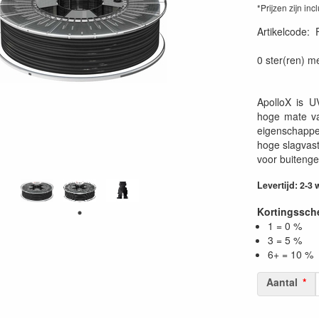
*Prijzen zijn inc
Artikelcode
:
0 ster(ren) m
ApolloX is 
hoge mate va
eigenschapp
hoge slagvas
voor buitenge
Levertijd: 2-3
Kortingssc
1 = 0 %
3 = 5 %
6+ = 10 %
Aantal