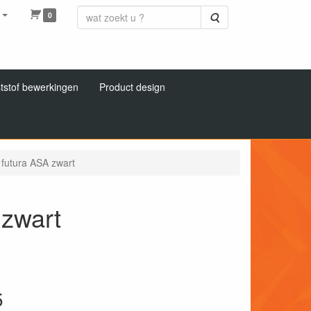
0
Zoeken
tstof bewerkingen
Product design
 futura ASA zwart
 zwart
5